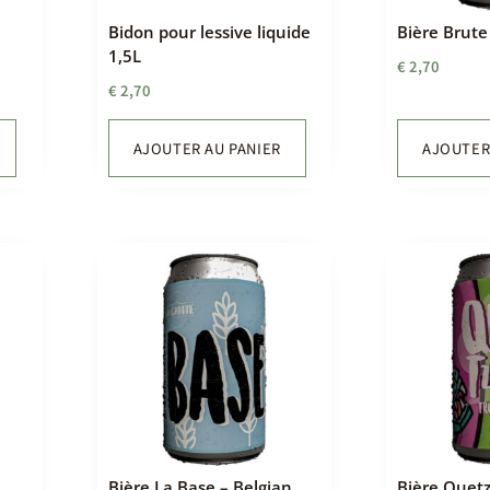
Bidon pour lessive liquide
Bière Brute
1,5L
€
2,70
€
2,70
AJOUTER AU PANIER
AJOUTER
n
Bière La Base – Belgian
Bière Quetz