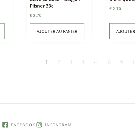
Pilsner 33cl
€
2,70
€
2,70
AJOUTER AU PANIER
AJOUTER
1
2
3
4
…
8
9
FACEBOOK
INSTAGRAM