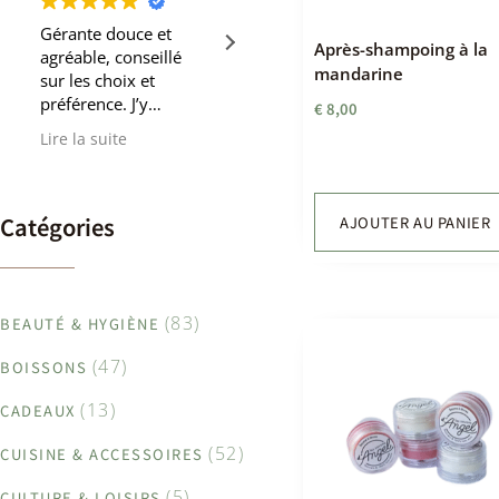
Gérante douce et
Petite boutiques trop
Après-shampoing à la
agréable, conseillé
sympa avec tout ce
mandarine
sur les choix et
qu’il faut pour le vrac
préférence. J’y
!! Pâtes , sucre ,
€
8,00
retournerais c’est une
sirops, produits
Lire la suite
Lire la suite
certitude. Si vous
ménagers… vraiment
voulez un endroit
tout ce qu’il faut quoi
accueillant,
! Vendeuse à l’écoute
écologique et
et super gentille
Catégories
AJOUTER AU PANIER
gourmand vous
trouverez votre
bonheur et la planète
vous dira merci
(83)
BEAUTÉ & HYGIÈNE
(47)
BOISSONS
(13)
CADEAUX
(52)
CUISINE & ACCESSOIRES
(5)
CULTURE & LOISIRS