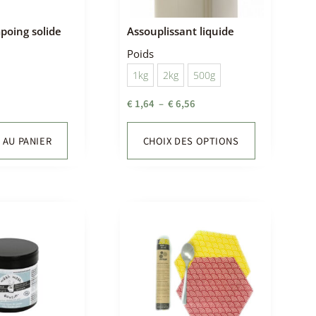
 boutique,
Accueil au top
poing solide
Assouplissant liquide
re, beaucoup de
Produits délicieux
its. Le service
Magasin bien
Poids
op les produits
aménagé
1kg
2kg
500g
 !
Tout est parfait chez
la suite
Lire la suite
Tipi
€
1,64
–
€
6,56
 AU PANIER
CHOIX DES OPTIONS