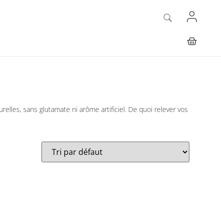
urelles, sans glutamate ni arôme artificiel. De quoi relever vos
Natacha Langelet
22/06/2024