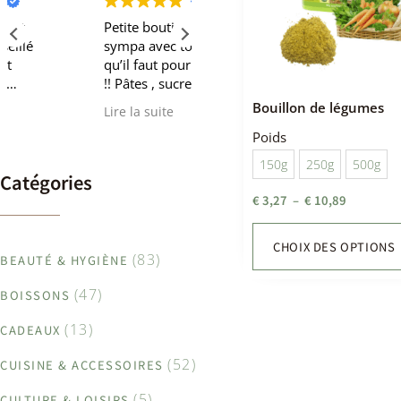
Petite boutiques trop
Un magazin
sympa avec tout ce
accueillant, bien
qu’il faut pour le vrac
achalandé et où il fait
!! Pâtes , sucre ,
bon aller. Je conseille
sirops, produits
le gel douche et le
Bouillon de légumes
Lire la suite
Lire la suite
ménagers… vraiment
chocolat blanc...,
Poids
tout ce qu’il faut quoi
mais aussi le riz
! Vendeuse à l’écoute
sauvage. Bravo
150g
250g
500g
et super gentille
Manon!
Catégories
€
3,27
–
€
10,89
CHOIX DES OPTIONS
(83)
BEAUTÉ & HYGIÈNE
(47)
BOISSONS
(13)
CADEAUX
(52)
CUISINE & ACCESSOIRES
(5)
CULTURE & LOISIRS