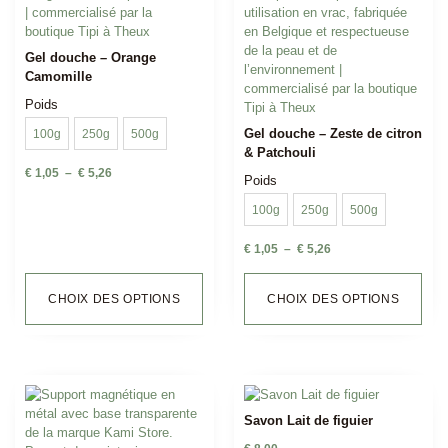
Gel douche – Orange
Camomille
Poids
Gel douche – Zeste de citron
100g
250g
500g
& Patchouli
€
1,05
–
€
5,26
Poids
100g
250g
500g
€
1,05
–
€
5,26
CHOIX DES OPTIONS
CHOIX DES OPTIONS
Savon Lait de figuier