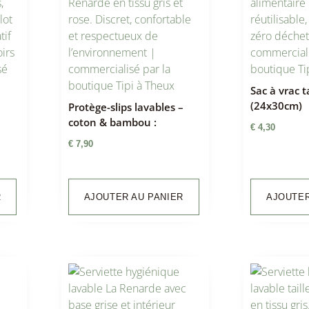
Sac à vrac t
(24x30cm)
Protège-slips lavables –
coton & bambou :
€
4,30
€
7,90
R
AJOUTER AU PANIER
AJOUTER