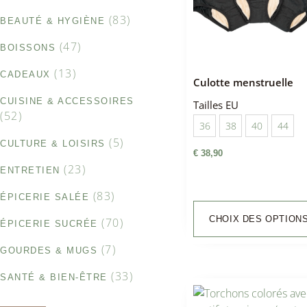
(83)
BEAUTÉ & HYGIÈNE
(47)
BOISSONS
(13)
CADEAUX
Culotte menstruelle
CUISINE & ACCESSOIRES
Tailles EU
(52)
36
38
40
44
(5)
CULTURE & LOISIRS
€
38,90
(23)
ENTRETIEN
(83)
ÉPICERIE SALÉE
CHOIX DES OPTION
(70)
ÉPICERIE SUCRÉE
(7)
GOURDES & MUGS
(33)
SANTÉ & BIEN-ÊTRE