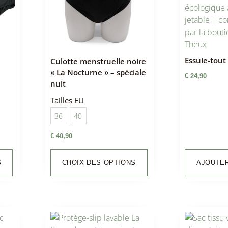
Essuie-tout
Culotte menstruelle noire
« La Nocturne » – spéciale
€
24,90
nuit
Tailles EU
36
40
€
40,90
S
CHOIX DES OPTIONS
AJOUTER