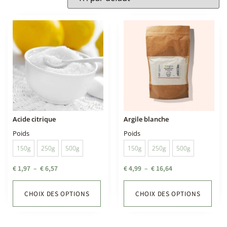
Acide citrique
Argile blanche
Poids
Poids
150g
250g
500g
150g
250g
500g
€
1,97
–
€
6,57
€
4,99
–
€
16,64
CHOIX DES OPTIONS
CHOIX DES OPTIONS