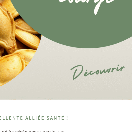
ELLENTE ALLIÉE SANTÉ !
e déjà croisée dans un pain, sur…