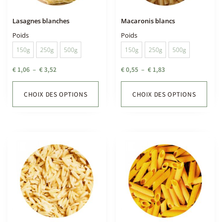
Lasagnes blanches
Macaronis blancs
Poids
Poids
150g
250g
500g
150g
250g
500g
€
1,06
–
€
3,52
€
0,55
–
€
1,83
CHOIX DES OPTIONS
CHOIX DES OPTIONS