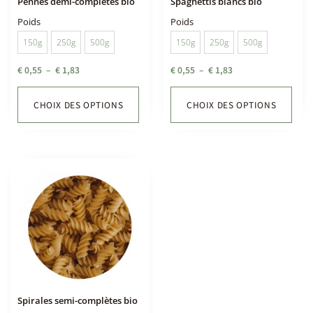
Pennes demi-complètes bio
Spaghettis blancs bio
Poids
Poids
150g
250g
500g
150g
250g
500g
€
0,55
–
€
1,83
€
0,55
–
€
1,83
CHOIX DES OPTIONS
CHOIX DES OPTIONS
Spirales semi-complètes bio