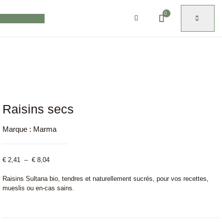
0
Raisins secs
Marque :
Marma
€
2,41
–
€
8,04
Raisins Sultana bio, tendres et naturellement sucrés, pour vos recettes,
mueslis ou en-cas sains.