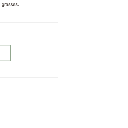
 grasses.
R