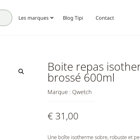
Les marques
Blog Tipi
Contact
Boite repas isothe
brossé 600ml
Marque :
Qwetch
€
31,00
Une boîte isotherme sobre, robuste et p