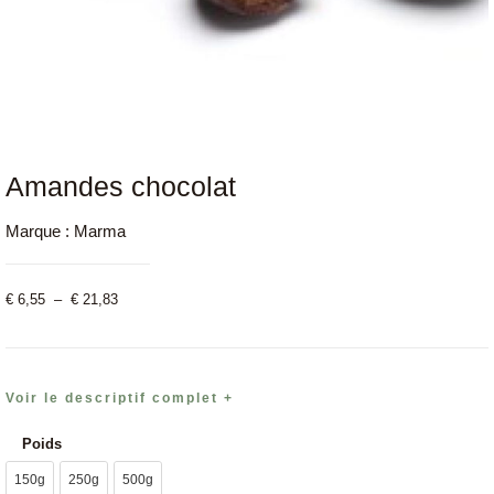
Amandes chocolat
Marque :
Marma
€
6,55
–
€
21,83
Voir le descriptif complet +
Poids
150g
250g
500g